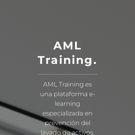
AML
Training.
AML Training es
una plataforma e-
learning
especializada en
prevención del
lavado de activos,